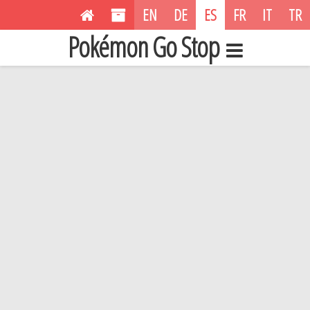
EN
DE
ES
FR
IT
TR
Pokémon Go Stop