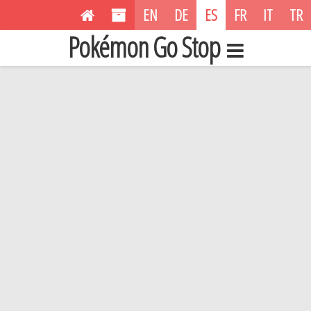
EN
DE
ES
FR
IT
TR
Pokémon Go Stop