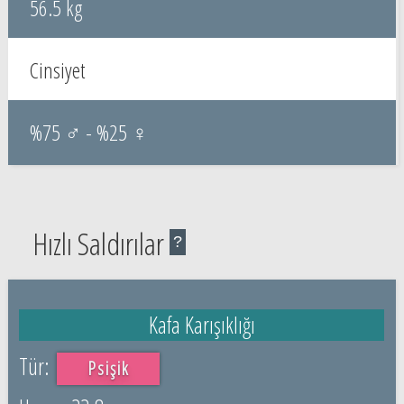
56.5 kg
Cinsiyet
%75 ♂ - %25 ♀
Hızlı Saldırılar
?
Kafa Karışıklığı
Psişik