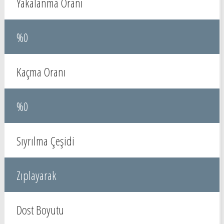
Yakalanma Oranı
%0
Kaçma Oranı
%0
Sıyrılma Çeşidi
Zıplayarak
Dost Boyutu