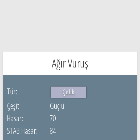
Ağır Vuruş
Çelik
Güçlü
70
84