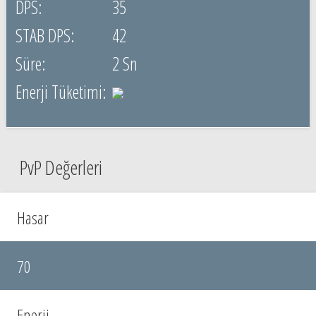
35
42
2 Sn
PvP Değerleri
Hasar
70
Enerji