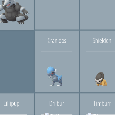
Cranidos
Shieldon
Lillipup
Drilbur
Timburr