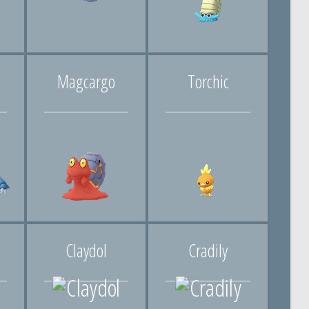
Magcargo
Torchic
Claydol
Cradily