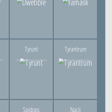
Tyrunt
Tyrantrum
Spidops
Nacli