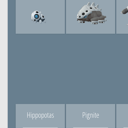
Hippopotas
Pignite