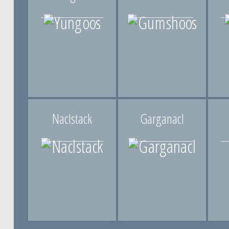
Naclstack
Garganacl