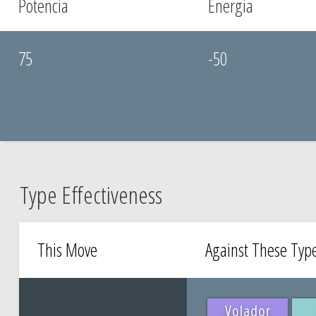
Potencia
Energia
75
-50
Type Effectiveness
This Move
Against These Typ
Volador