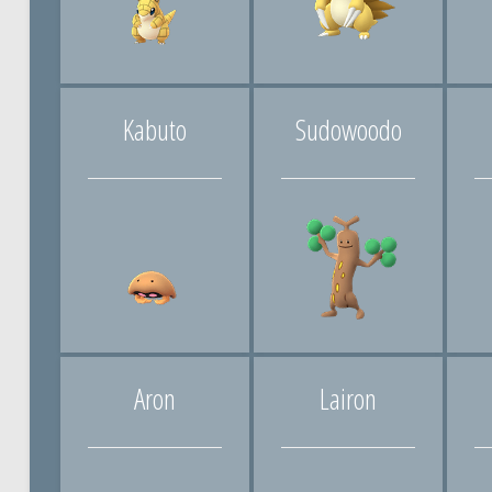
Kabuto
Sudowoodo
Aron
Lairon