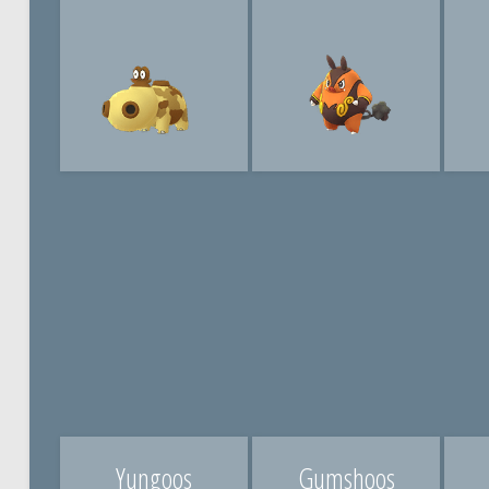
Yungoos
Gumshoos