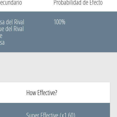
Secundario
Probabilidad de Efecto
sa del Rival
100%
ue del Rival
ue
nsa
How Effective?
Super Effective (x1.60)