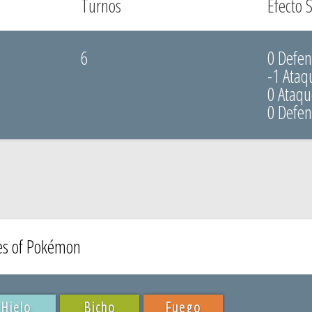
Turnos
Efecto 
6
0 Defen
-1 Ataq
0 Ataq
0 Defe
es of Pokémon
Hielo
Bicho
Fuego