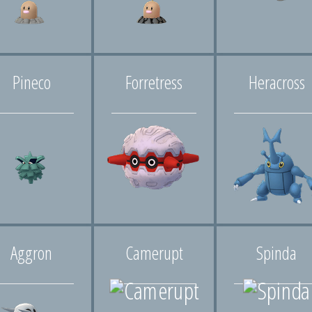
Pineco
Forretress
Heracross
Aggron
Camerupt
Spinda