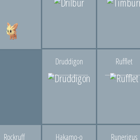
Druddigon
Rufflet
Rockruff
Hakamo-o
Runerigus