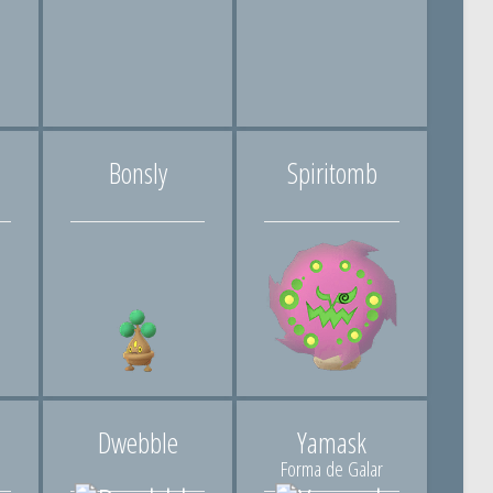
Bonsly
Spiritomb
Dwebble
Yamask
Forma de Galar