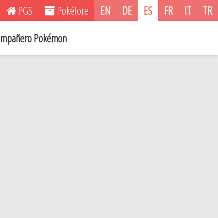
PGS
Pokélore
EN
DE
ES
FR
IT
TR
mpañero Pokémon