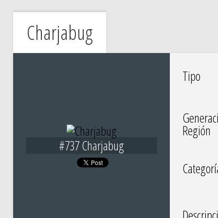
Charjabug
Tipo
Generac
Región
#737 Charjabug
Categorí
Descripc