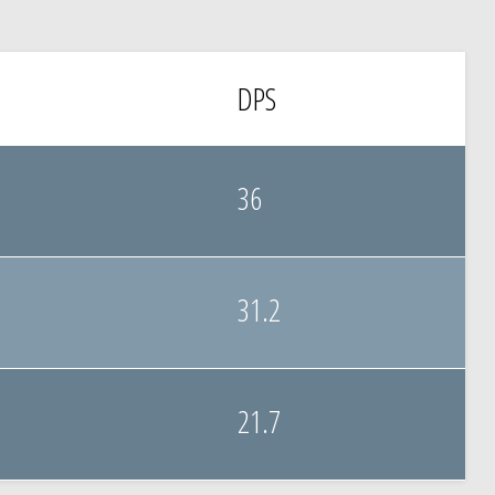
DPS
36
31.2
21.7