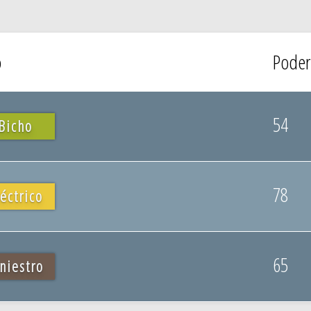
o
Poder
54
Bicho
78
éctrico
65
niestro