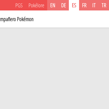
PGS
Pokélore
EN
DE
ES
FR
IT
TR
mpañero Pokémon