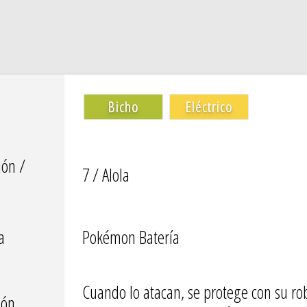
Bicho
Eléctrico
ión /
7 / Alola
a
Pokémon Batería
Cuando lo atacan, se protege con su rob
ión