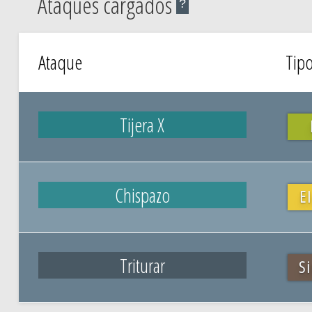
Ataques cargados
?
Ataque
Tip
Tijera X
Chispazo
El
Triturar
Si