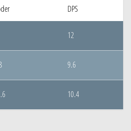
oder
DPS
12
8
9.6
.6
10.4