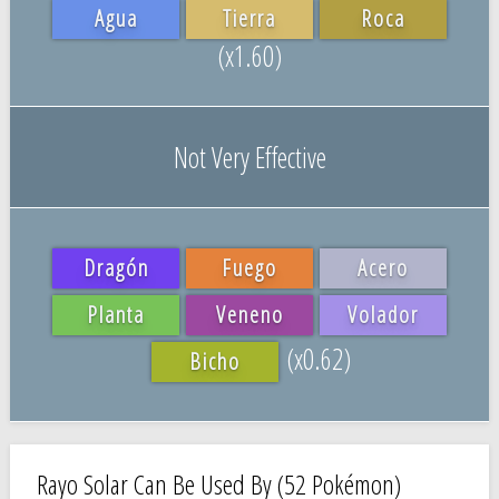
Agua
Tierra
Roca
(x1.60)
Not Very Effective
Dragón
Fuego
Acero
Planta
Veneno
Volador
(x0.62)
Bicho
Rayo Solar Can Be Used By (52 Pokémon)