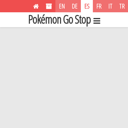
EN
DE
ES
FR
IT
TR
Pokémon Go Stop