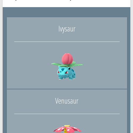
Ivysaur
Venusaur